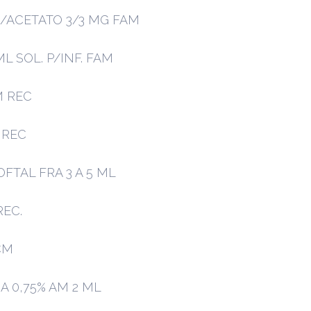
/ACETATO 3/3 MG FAM
L SOL. P/INF. FAM
M REC
 REC
FTAL FRA 3 A 5 ML
REC.
CM
A 0,75% AM 2 ML