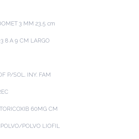
DOMET 3 MM 23,5 cm
3 8 A 9 CM LARGO
F P/SOL. INY. FAM
REC
ETORICOXIB 60MG CM
 POLVO/POLVO LIOFIL