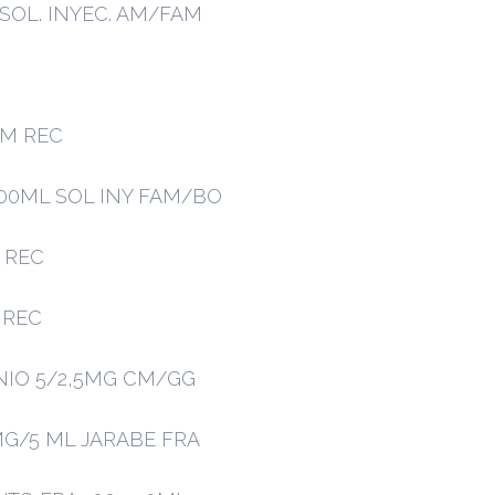
SOL. INYEC. AM/FAM
CM REC
00ML SOL INY FAM/BO
 REC
 REC
NIO 5/2,5MG CM/GG
MG/5 ML JARABE FRA