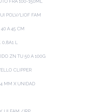
UTO FRA 100-150ML
 UI POLV/LIOF FAM
 40 A 45 CM
 0,8A1 L
DO ZN TU 50 A 100G
ELLO CLIPPER
4 MM X UNIDAD
. UI FAM /JRP