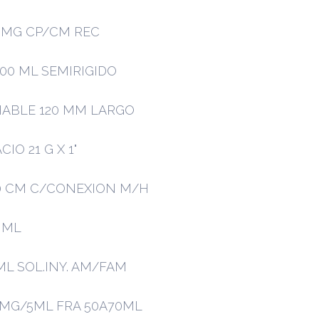
 MG CP/CM REC
500 ML SEMIRIGIDO
HABLE 120 MM LARGO
IO 21 G X 1"
0 CM C/CONEXION M/H
0 ML
ML SOL.INY. AM/FAM
5MG/5ML FRA 50A70ML