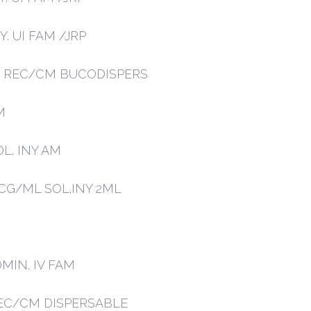
. UI FAM /JRP
M REC/CM BUCODISPERS
M
L. INY AM
G/ML SOL.INY 2ML
MIN. IV FAM
EC/CM DISPERSABLE